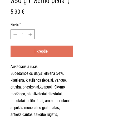
350 g ("Šerno pėda")
Price
5,90 €
Kiekis
*
Į krepšelį
Aukščiausia rūšis
Sudedamosios dalys: elniena 54%,
kiauliena, kiaulienos riebalai, vanduo,
druska, prieskoniai,kvapuoji rūkymo
medžiaga, stabilizatoriai difosfatai,
trifosfatai, polifosfatai, aromato ir skonio
stipriklis mononatrio giutamatas,
antioksidantas askorbo rūgštis,