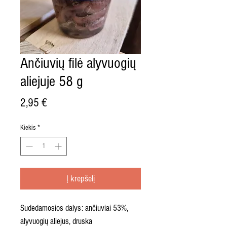
Ančiuvių filė alyvuogių
aliejuje 58 g
Price
2,95 €
Kiekis
*
Į krepšelį
Sudedamosios dalys: ančiuviai 53%,
alyvuogių aliejus, druska