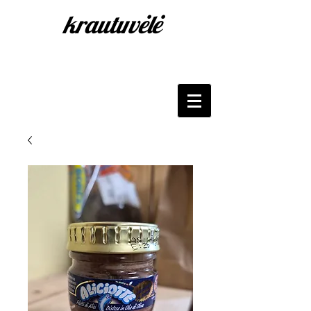
krautuvėlė