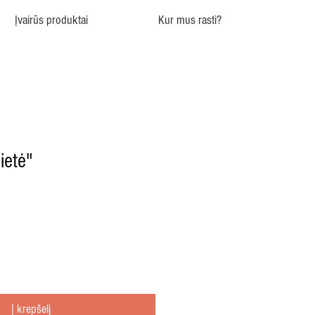
Įvairūs produktai
Kur mus rasti?
ietė"
Į krepšelį