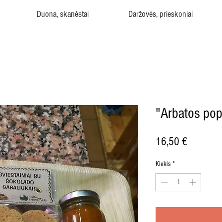
Duona, skanėstai
Daržovės, prieskoniai
"Arbatos pop
Price
16,50 €
Kiekis
*