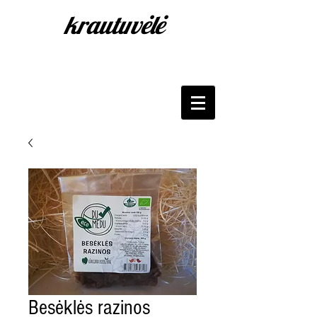
krautuvėlė
Besėklės razinos