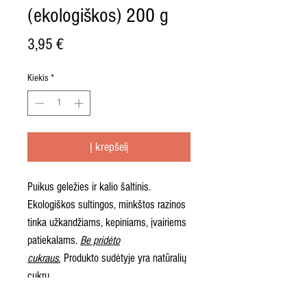
(ekologiškos) 200 g
Price
3,95 €
Kiekis
*
Į krepšelį
Puikus geležies ir kalio šaltinis.
Ekologiškos sultingos, minkštos razinos
tinka užkandžiams, kepiniams, įvairiems
patiekalams.
Be pridėto
cukraus.
Produkto sudėtyje yra natūralių
cukrų.
Kilmės šalis
Turkija