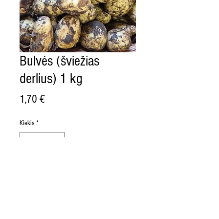
Bulvės (šviežias
derlius) 1 kg
Price
1,70 €
Kiekis
*
Į krepšelį
Užaugintos Kėdainių rajono ūkiuose,
nerūšiuotos