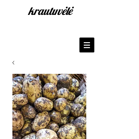
krautuvėlė