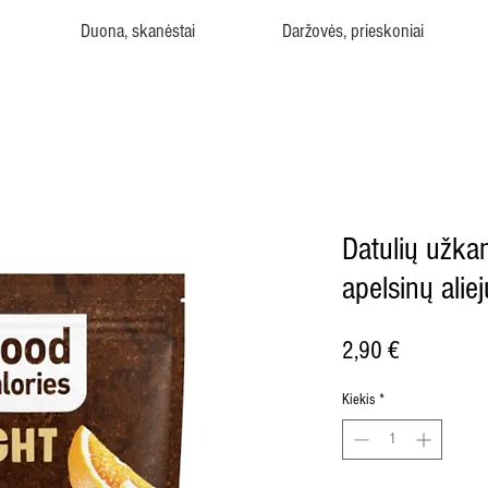
Duona, skanėstai
Daržovės, prieskoniai
Datulių užka
apelsinų alie
Price
2,90 €
Kiekis
*