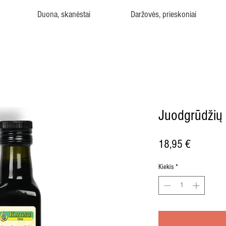
Duona, skanėstai
Daržovės, prieskoniai
Juodgrūdžių 
Price
18,95 €
Kiekis
*