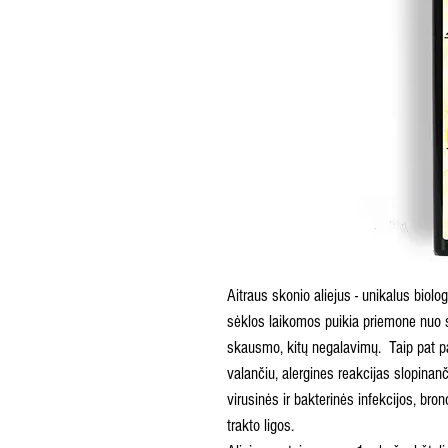
Aitraus skonio aliejus - unikalus biol
sėklos laikomos puikia priemone nuo s
skausmo, kitų negalavimų. Taip pat pa
valančiu, alergines reakcijas slopinanč
virusinės ir bakterinės infekcijos, bro
trakto ligos.