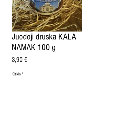
Juodoji druska KALA
NAMAK 100 g
Price
3,90 €
Kiekis
*
Į krepšelį
Kilmės šalis Indija