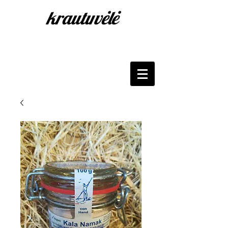
krautuvėlė