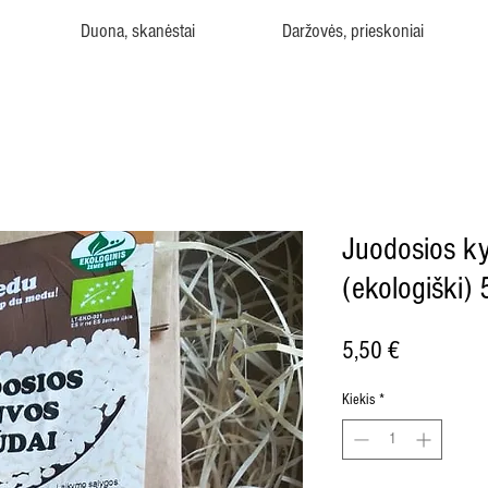
Duona, skanėstai
Daržovės, prieskoniai
Juodosios k
(ekologiški)
Price
5,50 €
Kiekis
*