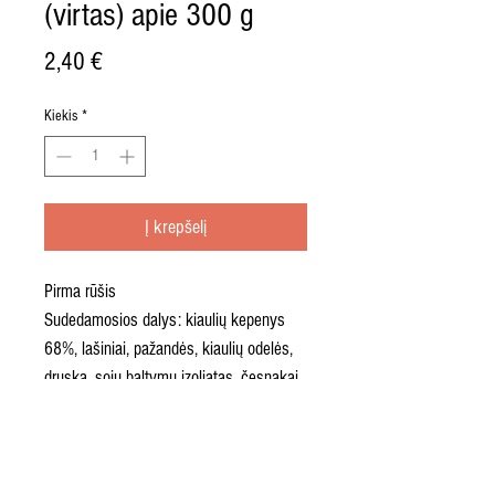
(virtas) apie 300 g
Price
2,40 €
Kiekis
*
Į krepšelį
Pirma rūšis
Sudedamosios dalys: kiaulių kepenys
68%, lašiniai, pažandės, kiaulių odelės,
druska, sojų baltymų izoliatas, česnakai,
pipirai.
Maistinė vertė 100 g: 1152 kJ/375
kcal, riebalai 23 g (iš jų sočiųjų riebalų
rūgščių 7,9 g), angliavandeniai 1 g (iš jų