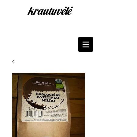
krautuvėlė