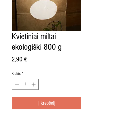
Kvietiniai miltai
ekologiški 800 g
Price
2,90 €
Kiekis
*
Į krepšelį
Maistinė vertė 100 g:
1460 kJ/349 kcal, riebalai 1,3 g (iš jų