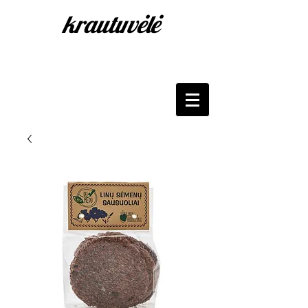
krautuvėlė