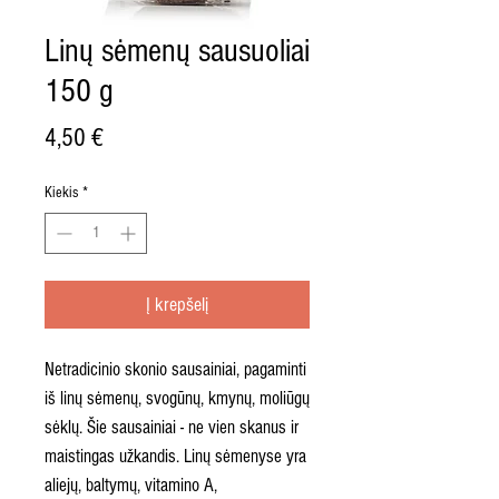
Linų sėmenų sausuoliai
150 g
Price
4,50 €
Kiekis
*
Į krepšelį
Netradicinio skonio sausainiai, pagaminti
iš linų sėmenų, svogūnų, kmynų, moliūgų
sėklų. Šie sausainiai - ne vien skanus ir
maistingas užkandis. Linų sėmenyse yra
aliejų, baltymų, vitamino A,