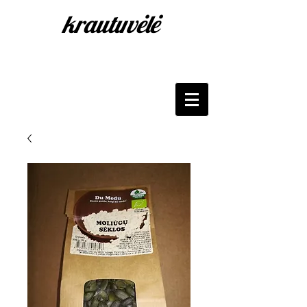
krautuvėlė