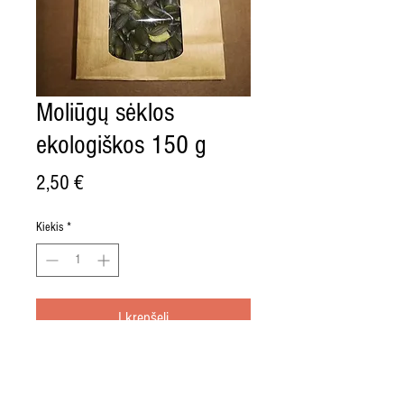
Moliūgų sėklos
ekologiškos 150 g
Price
2,50 €
Kiekis
*
Į krepšelį
Maistinė vertė 100 g:
2475 kJ/591 kcal, riebalai 49,1 g (iš jų