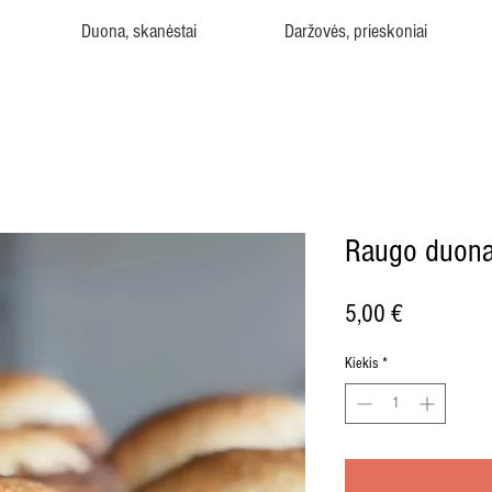
Duona, skanėstai
Daržovės, prieskoniai
Raugo duona
Price
5,00 €
Kiekis
*