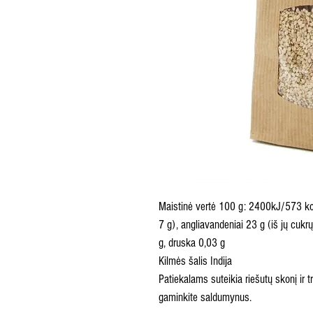
Maistinė vertė 100 g: 2400kJ/573 kcal,
7 g), angliavandeniai 23 g (iš jų cukr
g, druska 0,03 g
Kilmės šalis Indija
Patiekalams suteikia riešutų skonį ir t
gaminkite saldumynus.