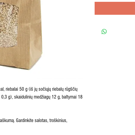
 riebalai 50 g (iš jų sočiųjų riebalų rūgščių
ų 0,3 g), skaidulinių medžiagų 12 g, baltymai 18
raškumą. Gardinkite salotas, troškinius,