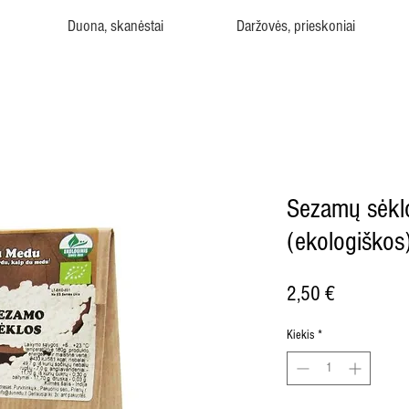
Duona, skanėstai
Daržovės, prieskoniai
Sezamų sėkl
(ekologiškos
Price
2,50 €
Kiekis
*